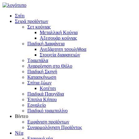
Σπίτι
Σειρά προϊόντων
Σετ κούνιας
Μεταλλική Κούνια
Αξεσουάρ κούνιας
Παιδική Διαφάνεια
Ανεξάρτητη τσουλήθρα
Στοιχεία διαφανειών
Τραμπάλα
Αναρρίχηση στο Θόλο
Παιδική Σκηνή
Κατασκήνωση
Σπίτια ζώων
Κοτέτσι
Παιδικά Παιχνίδια
Έπιπλα Κήπου
Εργαλείο
Παιδικό τραμπολίνο
Βίντεο
Εμφάνιση προϊόντων
Συναρμολόγηση Προϊόντος
Νέα
Εταιρικά νέα