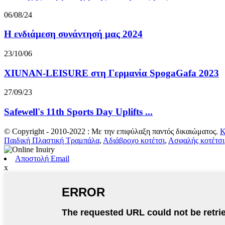
06/08/24
Η ενδιάμεση συνάντησή μας 2024
23/10/06
XIUNAN-LEISURE στη Γερμανία SpogaGafa 2023
27/09/23
Safewell's 11th Sports Day Uplifts ...
© Copyright - 2010-2022 : Με την επιφύλαξη παντός δικαιώματος.
Κ
Παιδική Πλαστική Τραμπάλα
,
Αδιάβροχο κοτέτσι
,
Ασφαλής κοτέτσι
Αποστολή Email
x