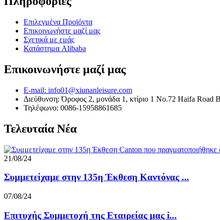
Πληροφορίες
Επιλεγμένα Προϊόντα
Επικοινωνήστε μαζί μας
Σχετικά με εμάς
Κατάστημα Alibaba
Επικοινωνήστε μαζί μας
E-mail: info01@xiunanleisure.com
Διεύθυνση: Όροφος 2, μονάδα 1, κτίριο 1 No.72 Haifa Road 
Τηλέφωνο: 0086-15958861685
Τελευταία Νέα
21/08/24
Συμμετείχαμε στην 135η Έκθεση Καντόνας ...
07/08/24
Επιτυχής Συμμετοχή της Εταιρείας μας i...