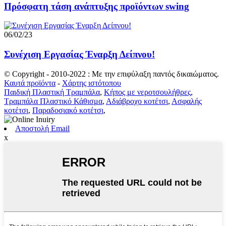
Πρόσφατη τάση ανάπτυξης προϊόντων swing
06/02/23
Συνέχιση Εργασίας Έναρξη Δείπνου!
© Copyright - 2010-2022 : Με την επιφύλαξη παντός δικαιώματος.
Καυτά προϊόντα
-
Χάρτης ιστότοπου
Παιδική Πλαστική Τραμπάλα
,
Κήπος με νεροτσουλήθρες
,
Τραμπάλα Πλαστικό Κάθισμα
,
Αδιάβροχο κοτέτσι
,
Ασφαλής
κοτέτσι
,
Παραδοσιακό κοτέτσι
,
Αποστολή Email
x