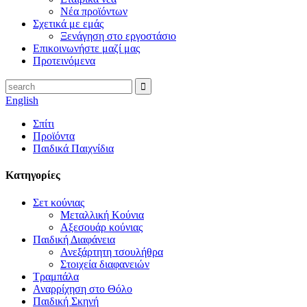
Νέα προϊόντων
Σχετικά με εμάς
Ξενάγηση στο εργοστάσιο
Επικοινωνήστε μαζί μας
Προτεινόμενα
English
Σπίτι
Προϊόντα
Παιδικά Παιχνίδια
Κατηγορίες
Σετ κούνιας
Μεταλλική Κούνια
Αξεσουάρ κούνιας
Παιδική Διαφάνεια
Ανεξάρτητη τσουλήθρα
Στοιχεία διαφανειών
Τραμπάλα
Αναρρίχηση στο Θόλο
Παιδική Σκηνή