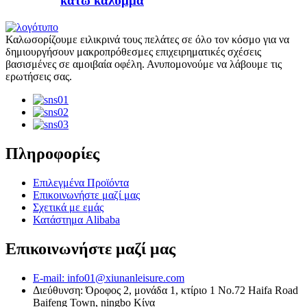
κάτω κάλυμμα
Καλωσορίζουμε ειλικρινά τους πελάτες σε όλο τον κόσμο για να
δημιουργήσουν μακροπρόθεσμες επιχειρηματικές σχέσεις
βασισμένες σε αμοιβαία οφέλη. Ανυπομονούμε να λάβουμε τις
ερωτήσεις σας.
Πληροφορίες
Επιλεγμένα Προϊόντα
Επικοινωνήστε μαζί μας
Σχετικά με εμάς
Κατάστημα Alibaba
Επικοινωνήστε μαζί μας
E-mail: info01@xiunanleisure.com
Διεύθυνση: Όροφος 2, μονάδα 1, κτίριο 1 No.72 Haifa Road
Baifeng Town, ningbo Κίνα