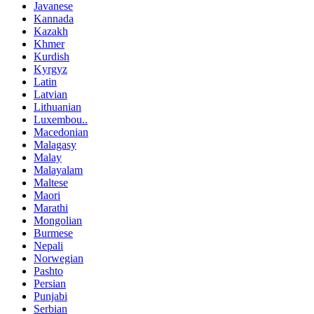
Javanese
Kannada
Kazakh
Khmer
Kurdish
Kyrgyz
Latin
Latvian
Lithuanian
Luxembou..
Macedonian
Malagasy
Malay
Malayalam
Maltese
Maori
Marathi
Mongolian
Burmese
Nepali
Norwegian
Pashto
Persian
Punjabi
Serbian