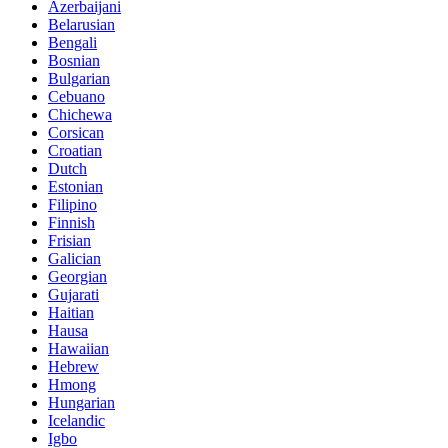
Azerbaijani
Belarusian
Bengali
Bosnian
Bulgarian
Cebuano
Chichewa
Corsican
Croatian
Dutch
Estonian
Filipino
Finnish
Frisian
Galician
Georgian
Gujarati
Haitian
Hausa
Hawaiian
Hebrew
Hmong
Hungarian
Icelandic
Igbo