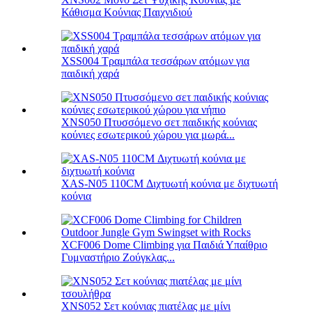
Κάθισμα Κούνιας Παιχνιδιού
XSS004 Τραμπάλα τεσσάρων ατόμων για
παιδική χαρά
XNS050 Πτυσσόμενο σετ παιδικής κούνιας
κούνιες εσωτερικού χώρου για μωρά...
XAS-N05 110CM Διχτυωτή κούνια με διχτυωτή
κούνια
XCF006 Dome Climbing για Παιδιά Υπαίθριο
Γυμναστήριο Ζούγκλας...
XNS052 Σετ κούνιας πιατέλας με μίνι