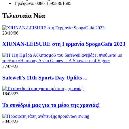
Τηλέφωνο: 0086-15958861685
Τελευταία Νέα
23/10/06
XIUNAN-LEISURE στη Γερμανία SpogaGafa 2023
27/09/23
Safewell's 11th Sports Day Uplifts ...
16/08/23
Το συνέδριό μας για το μέσο της χρονιάς!
20/03/23