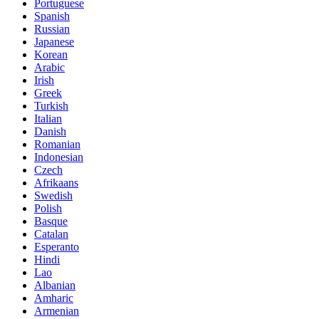
Portuguese
Spanish
Russian
Japanese
Korean
Arabic
Irish
Greek
Turkish
Italian
Danish
Romanian
Indonesian
Czech
Afrikaans
Swedish
Polish
Basque
Catalan
Esperanto
Hindi
Lao
Albanian
Amharic
Armenian