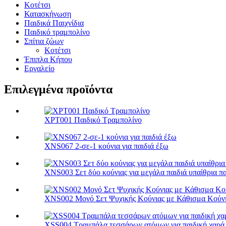
Κοτέτσι
Κατασκήνωση
Παιδικά Παιχνίδια
Παιδικό τραμπολίνο
Σπίτια ζώων
Κοτέτσι
Έπιπλα Κήπου
Εργαλείο
Επιλεγμένα προϊόντα
XPT001 Παιδικό Τραμπολίνο
XNS067 2-σε-1 κούνια για παιδιά έξω
XNS003 Σετ δύο κούνιας για μεγάλα παιδιά υπαίθρια πα
XNS002 Μονό Σετ Ψυχικής Κούνιας με Κάθισμα Κούνι
XSS004 Τραμπάλα τεσσάρων ατόμων για παιδική χαρά