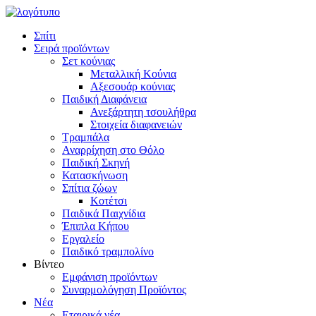
Σπίτι
Σειρά προϊόντων
Σετ κούνιας
Μεταλλική Κούνια
Αξεσουάρ κούνιας
Παιδική Διαφάνεια
Ανεξάρτητη τσουλήθρα
Στοιχεία διαφανειών
Τραμπάλα
Αναρρίχηση στο Θόλο
Παιδική Σκηνή
Κατασκήνωση
Σπίτια ζώων
Κοτέτσι
Παιδικά Παιχνίδια
Έπιπλα Κήπου
Εργαλείο
Παιδικό τραμπολίνο
Βίντεο
Εμφάνιση προϊόντων
Συναρμολόγηση Προϊόντος
Νέα
Εταιρικά νέα