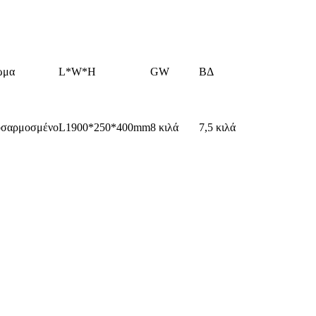
ώμα
L*W*H
GW
ΒΔ
σαρμοσμένο
L1900*250*400mm
8 κιλά
7,5 κιλά