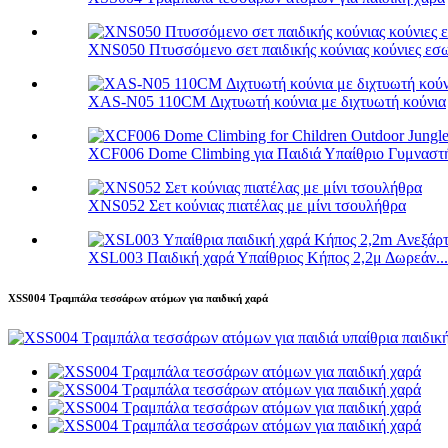
XNS050 Πτυσσόμενο σετ παιδικής κούνιας κούνιες εσω
XAS-N05 110CM Διχτυωτή κούνια με διχτυωτή κούνια
XCF006 Dome Climbing για Παιδιά Υπαίθριο Γυμναστή
XNS052 Σετ κούνιας πιατέλας με μίνι τσουλήθρα
XSL003 Παιδική χαρά Υπαίθριος Κήπος 2,2μ Δωρεάν...
XSS004 Τραμπάλα τεσσάρων ατόμων για παιδική χαρά