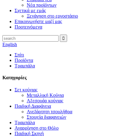
Νέα προϊόντων
Σχετικά με εμάς
Ξενάγηση στο εργοστάσιο
Επικοινωνήστε μαζί μας
Προτεινόμενα
English
Σπίτι
Προϊόντα
Τραμπάλα
Κατηγορίες
Σετ κούνιας
Μεταλλική Κούνια
Αξεσουάρ κούνιας
Παιδική Διαφάνεια
Ανεξάρτητη τσουλήθρα
Στοιχεία διαφανειών
Τραμπάλα
Αναρρίχηση στο Θόλο
Παιδική Σκηνή