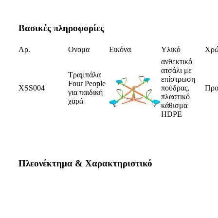
Βασικές πληροφορίες
Αρ.
Ονομα
Εικόνα
Υλικό
Χρ
ανθεκτικό
ατσάλι με
Τραμπάλα
επίστρωση
Four People
XSS004
πούδρας,
Προ
για παιδική
πλαστικό
χαρά
κάθισμα
HDPE
Πλεονέκτημα & Χαρακτηριστικό