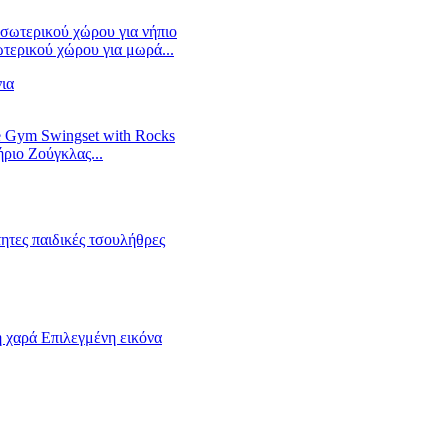
τερικού χώρου για μωρά...
ριο Ζούγκλας...