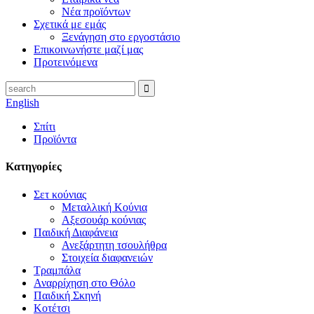
Νέα προϊόντων
Σχετικά με εμάς
Ξενάγηση στο εργοστάσιο
Επικοινωνήστε μαζί μας
Προτεινόμενα
English
Σπίτι
Προϊόντα
Κατηγορίες
Σετ κούνιας
Μεταλλική Κούνια
Αξεσουάρ κούνιας
Παιδική Διαφάνεια
Ανεξάρτητη τσουλήθρα
Στοιχεία διαφανειών
Τραμπάλα
Αναρρίχηση στο Θόλο
Παιδική Σκηνή
Κοτέτσι