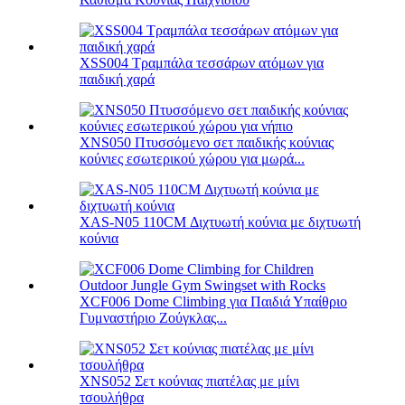
XSS004 Τραμπάλα τεσσάρων ατόμων για
παιδική χαρά
XNS050 Πτυσσόμενο σετ παιδικής κούνιας
κούνιες εσωτερικού χώρου για μωρά...
XAS-N05 110CM Διχτυωτή κούνια με διχτυωτή
κούνια
XCF006 Dome Climbing για Παιδιά Υπαίθριο
Γυμναστήριο Ζούγκλας...
XNS052 Σετ κούνιας πιατέλας με μίνι
τσουλήθρα