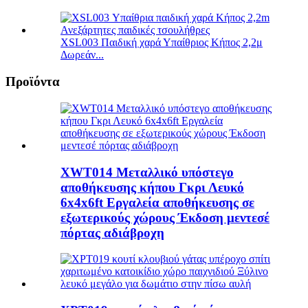
XSL003 Παιδική χαρά Υπαίθριος Κήπος 2,2μ
Δωρεάν...
Προϊόντα
XWT014 Μεταλλικό υπόστεγο
αποθήκευσης κήπου Γκρι Λευκό
6x4x6ft Εργαλεία αποθήκευσης σε
εξωτερικούς χώρους Έκδοση μεντεσέ
πόρτας αδιάβροχη