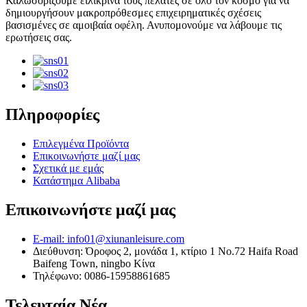
Καλωσορίζουμε ειλικρινά τους πελάτες σε όλο τον κόσμο για να
δημιουργήσουν μακροπρόθεσμες επιχειρηματικές σχέσεις
βασισμένες σε αμοιβαία οφέλη. Ανυπομονούμε να λάβουμε τις
ερωτήσεις σας.
Πληροφορίες
Επιλεγμένα Προϊόντα
Επικοινωνήστε μαζί μας
Σχετικά με εμάς
Κατάστημα Alibaba
Επικοινωνήστε μαζί μας
E-mail: info01@xiunanleisure.com
Διεύθυνση: Όροφος 2, μονάδα 1, κτίριο 1 No.72 Haifa Road
Baifeng Town, ningbo Κίνα
Τηλέφωνο: 0086-15958861685
Τελευταία Νέα