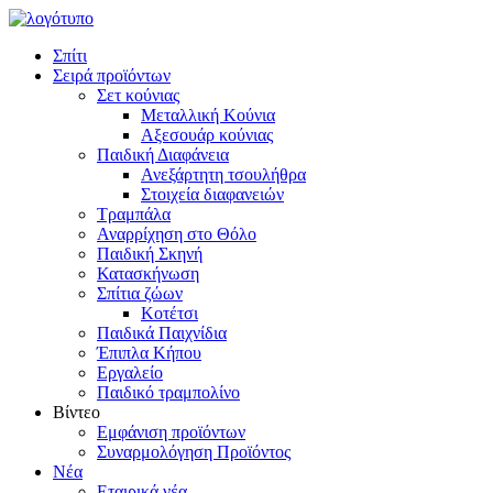
Σπίτι
Σειρά προϊόντων
Σετ κούνιας
Μεταλλική Κούνια
Αξεσουάρ κούνιας
Παιδική Διαφάνεια
Ανεξάρτητη τσουλήθρα
Στοιχεία διαφανειών
Τραμπάλα
Αναρρίχηση στο Θόλο
Παιδική Σκηνή
Κατασκήνωση
Σπίτια ζώων
Κοτέτσι
Παιδικά Παιχνίδια
Έπιπλα Κήπου
Εργαλείο
Παιδικό τραμπολίνο
Βίντεο
Εμφάνιση προϊόντων
Συναρμολόγηση Προϊόντος
Νέα
Εταιρικά νέα