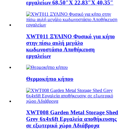
εργαλείων 68,50″X 22,83″X 40,35″
XWT011 ΞΥΛΙΝΟ Φυσικό για κήπο
στην πίσω αυλή μεγάλο
κωδωνοστάσιο Αποθήκευση
εργαλείων
Θερμοκήπιο κήπου
XWT008 Garden Metal Storage Shed
Grey 6x4x6ft Εργαλεία αποθήκευσης
σε εξωτερικό χώρο Αδιάβροχα