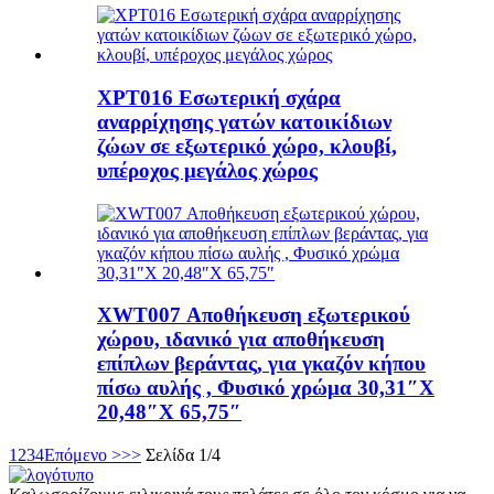
XPT016 Εσωτερική σχάρα
αναρρίχησης γατών κατοικίδιων
ζώων σε εξωτερικό χώρο, κλουβί,
υπέροχος μεγάλος χώρος
XWT007 Αποθήκευση εξωτερικού
χώρου, ιδανικό για αποθήκευση
επίπλων βεράντας, για γκαζόν κήπου
πίσω αυλής , Φυσικό χρώμα 30,31″X
20,48″X 65,75″
1
2
3
4
Επόμενο >
>>
Σελίδα 1/4