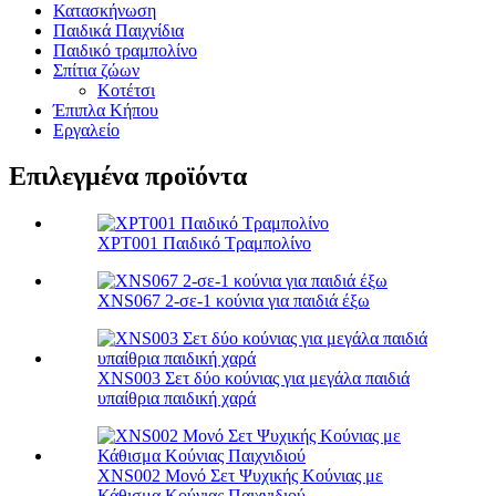
Κατασκήνωση
Παιδικά Παιχνίδια
Παιδικό τραμπολίνο
Σπίτια ζώων
Κοτέτσι
Έπιπλα Κήπου
Εργαλείο
Επιλεγμένα προϊόντα
XPT001 Παιδικό Τραμπολίνο
XNS067 2-σε-1 κούνια για παιδιά έξω
XNS003 Σετ δύο κούνιας για μεγάλα παιδιά
υπαίθρια παιδική χαρά
XNS002 Μονό Σετ Ψυχικής Κούνιας με
Κάθισμα Κούνιας Παιχνιδιού