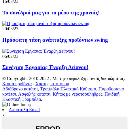
16/08/23
Το συνέδριό μας για το μέσο της χρονιάς!
20/03/23
Πρόσφατη τάση ανάπτυξης προϊόντων swing
06/02/23
Συνέχιση Εργασίας Έναρξη Δείπνου!
© Copyright - 2010-2022 : Με την επιφύλαξη παντός δικαιώματος.
Καυτά προϊόντα
-
Χάρτης ιστότοπου
Αδιάβροχο κοτέτσι
,
Τραμπάλα Πλαστικό Κάθισμα
,
Παραδοσιακό
κοτέτσι
,
Ασφαλής κοτέτσι
,
Κήπος με νεροτσουλήθρες
,
Παιδική
Πλαστική Τραμπάλα
,
Αποστολή Email
x