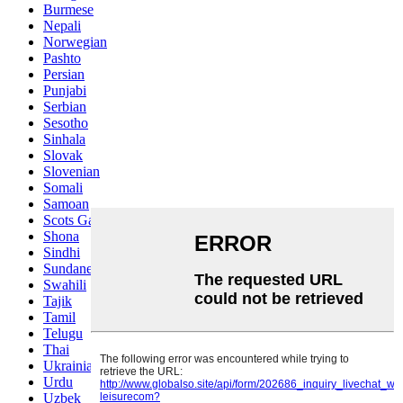
Burmese
Nepali
Norwegian
Pashto
Persian
Punjabi
Serbian
Sesotho
Sinhala
Slovak
Slovenian
Somali
Samoan
Scots Gaelic
Shona
Sindhi
Sundanese
Swahili
Tajik
Tamil
Telugu
Thai
Ukrainian
Urdu
Uzbek