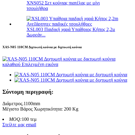
XNS052 Σετ κούνιας πιατέλας με μίνι
τσουλήθρα
XSL003 Παιδική χαρά Υπαίθριος Κήπος 2,2μ
Δωρεάν...
XAS-N05 110CM Διχτυωτή κούνια με διχτυωτή κούνια
Σύντομη περιγραφή:
Διάμετρος.1100mm
Μέγιστο Βάρος Χωρητικότητα: 200 Kg
MOQ:
100 τεμ
Στείλτε μας email