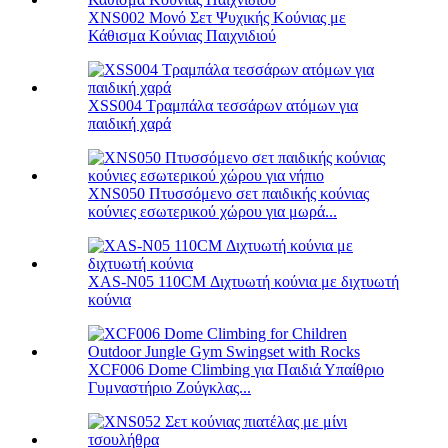
XNS002 Μονό Σετ Ψυχικής Κούνιας με
Κάθισμα Κούνιας Παιχνιδιού
XSS004 Τραμπάλα τεσσάρων ατόμων για
παιδική χαρά
XNS050 Πτυσσόμενο σετ παιδικής κούνιας
κούνιες εσωτερικού χώρου για μωρά...
XAS-N05 110CM Διχτυωτή κούνια με διχτυωτή
κούνια
XCF006 Dome Climbing για Παιδιά Υπαίθριο
Γυμναστήριο Ζούγκλας...