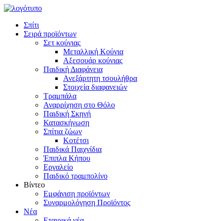
Σπίτι
Σειρά προϊόντων
Σετ κούνιας
Μεταλλική Κούνια
Αξεσουάρ κούνιας
Παιδική Διαφάνεια
Ανεξάρτητη τσουλήθρα
Στοιχεία διαφανειών
Τραμπάλα
Αναρρίχηση στο Θόλο
Παιδική Σκηνή
Κατασκήνωση
Σπίτια ζώων
Κοτέτσι
Παιδικά Παιχνίδια
Έπιπλα Κήπου
Εργαλείο
Παιδικό τραμπολίνο
Βίντεο
Εμφάνιση προϊόντων
Συναρμολόγηση Προϊόντος
Νέα
Εταιρικά νέα