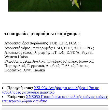
τι υπηρεσίες μπορούμε να παρέχουμε;
Αποδεκτοί όροι παράδοσης: FOB, CFR, FCA；
Αποδεκτό νόμισμα πληρωμής: USD, EUR, AUD, CNY;
Αποδεκτός τύπος πληρωμής: T/T, L/C, D/PD/A, PayPal,
Western Union.
Γλώσσα: Ομιλία: Αγγλικά, Κινέζικα, Ισπανικά, Ιαπωνικά,
Πορτογαλικά, Γερμανικά, Αραβικά, Γαλλικά, Ρώσικα,
Κορεάτικα, Χίντι, Ιταλικά
Προηγούμενος:
XSL004 Ανεξάρτητη τσουλήθρα 1,2m με
τσουλήθρες για παιδικό πλαστικό
Επόμενος:
XNS050 Πτυσσόμενο σετ παιδικής κούνιας κούνιες
εσωτερικού χώρου για νήπιο