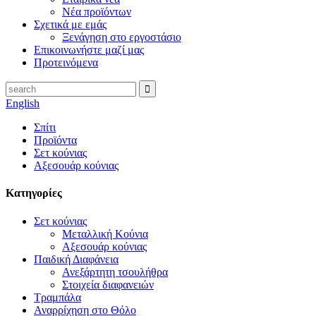
Νέα προϊόντων
Σχετικά με εμάς
Ξενάγηση στο εργοστάσιο
Επικοινωνήστε μαζί μας
Προτεινόμενα
English
Σπίτι
Προϊόντα
Σετ κούνιας
Αξεσουάρ κούνιας
Κατηγορίες
Σετ κούνιας
Μεταλλική Κούνια
Αξεσουάρ κούνιας
Παιδική Διαφάνεια
Ανεξάρτητη τσουλήθρα
Στοιχεία διαφανειών
Τραμπάλα
Αναρρίχηση στο Θόλο