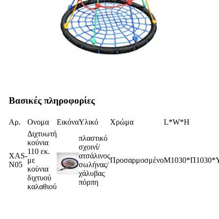
Βασικές πληροφορίες
Αρ.
Ονομα
Εικόνα
Υλικό
Χρώμα
L*W*H
Διχτυωτή
πλαστικό
κούνια
σχοινί/
110 εκ.
XAS-
ατσάλινος
με
Προσαρμοσμένο
Μ1030*Π1030*Υ
N05
σωλήνας/
κούνια
χάλυβας
διχτυού
πόρπη
καλαθιού