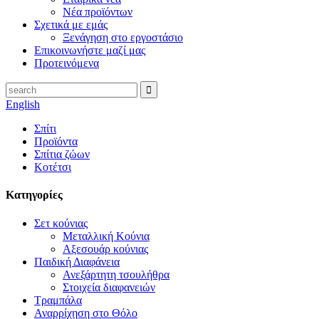
Νέα προϊόντων
Σχετικά με εμάς
Ξενάγηση στο εργοστάσιο
Επικοινωνήστε μαζί μας
Προτεινόμενα
English
Σπίτι
Προϊόντα
Σπίτια ζώων
Κοτέτσι
Κατηγορίες
Σετ κούνιας
Μεταλλική Κούνια
Αξεσουάρ κούνιας
Παιδική Διαφάνεια
Ανεξάρτητη τσουλήθρα
Στοιχεία διαφανειών
Τραμπάλα
Αναρρίχηση στο Θόλο