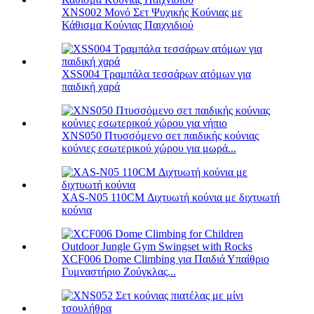
XNS002 Μονό Σετ Ψυχικής Κούνιας με
Κάθισμα Κούνιας Παιχνιδιού
XSS004 Τραμπάλα τεσσάρων ατόμων για
παιδική χαρά
XNS050 Πτυσσόμενο σετ παιδικής κούνιας
κούνιες εσωτερικού χώρου για μωρά...
XAS-N05 110CM Διχτυωτή κούνια με διχτυωτή
κούνια
XCF006 Dome Climbing για Παιδιά Υπαίθριο
Γυμναστήριο Ζούγκλας...