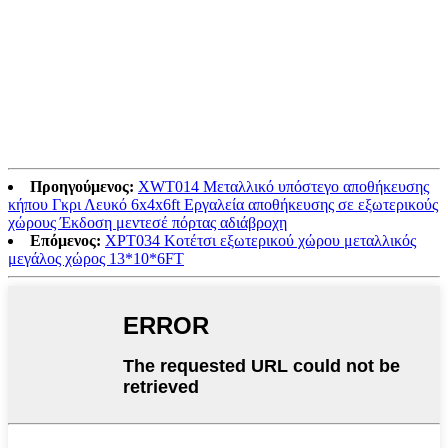
Προηγούμενος:
XWT014 Μεταλλικό υπόστεγο αποθήκευσης
κήπου Γκρι Λευκό 6x4x6ft Εργαλεία αποθήκευσης σε εξωτερικούς
χώρους Έκδοση μεντεσέ πόρτας αδιάβροχη
Επόμενος:
XPT034 Κοτέτσι εξωτερικού χώρου μεταλλικός
μεγάλος χώρος 13*10*6FT