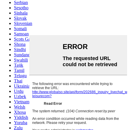
Serbian
Sesotho
Sinhala
Slovak
Slovenian
Somali
Samoan
Scots Gaelic
Shona
Sindhi
Sundanese
Swahili
Tajik
Tamil
Telugu
Thai
Ukrainian
Urdu
Uzbek
Vietnamese
Welsh
Xhosa
Yiddish
Yoruba
Zulu