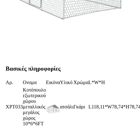
Βασικές πληροφορίες
Αρ.
Ονομα
Εικόνα
Υλικό
Χρώμα
L*W*H
Κοτόπουλο
εξωτερικού
χώρου
XPT033
μεταλλικός
ατσάλι
Γκάρι
L118,11*W78,74*H78,74
μεγάλος
χώρος
10*6*6FT