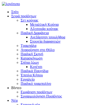
Σπίτι
Σειρά προϊόντων
Σετ κούνιας
Μεταλλική Κούνια
Αξεσουάρ κούνιας
Παιδική Διαφάνεια
Ανεξάρτητη τσουλήθρα
Στοιχεία διαφανειών
Τραμπάλα
Αναρρίχηση στο Θόλο
Παιδική Σκηνή
Κατασκήνωση
Σπίτια ζώων
Κοτέτσι
Παιδικά Παιχνίδια
Έπιπλα Κήπου
Εργαλείο
Παιδικό τραμπολίνο
Βίντεο
Εμφάνιση προϊόντων
Συναρμολόγηση Προϊόντος
Νέα
Εταιρικά νέα