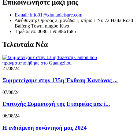
Επικοινωνήστε μαζί μας
E-mail: info01@xiunanleisure.com
Διεύθυνση: Όροφος 2, μονάδα 1, κτίριο 1 No.72 Haifa Road
Baifeng Town, ningbo Κίνα
Τηλέφωνο: 0086-15958861685
Τελευταία Νέα
21/08/24
Συμμετείχαμε στην 135η Έκθεση Καντόνας ...
07/08/24
Επιτυχής Συμμετοχή της Εταιρείας μας i...
06/08/24
Η ενδιάμεση συνάντησή μας 2024