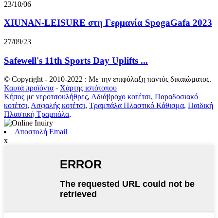
23/10/06
XIUNAN-LEISURE στη Γερμανία SpogaGafa 2023
27/09/23
Safewell's 11th Sports Day Uplifts ...
© Copyright - 2010-2022 : Με την επιφύλαξη παντός δικαιώματος.
Καυτά προϊόντα
-
Χάρτης ιστότοπου
Κήπος με νεροτσουλήθρες
,
Αδιάβροχο κοτέτσι
,
Παραδοσιακό
κοτέτσι
,
Ασφαλής κοτέτσι
,
Τραμπάλα Πλαστικό Κάθισμα
,
Παιδική
Πλαστική Τραμπάλα
,
Αποστολή Email
x