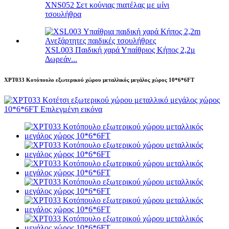
XNS052 Σετ κούνιας πιατέλας με μίνι
τσουλήθρα
XSL003 Παιδική χαρά Υπαίθριος Κήπος 2,2μ
Δωρεάν...
XPT033 Κοτόπουλο εξωτερικού χώρου μεταλλικός μεγάλος χώρος 10*6*6FT