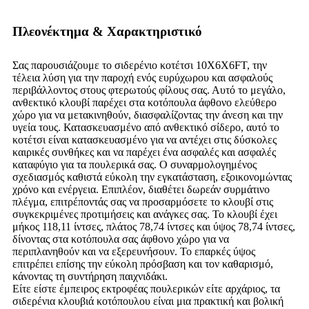
Πλεονέκτημα & Χαρακτηριστικό
Σας παρουσιάζουμε το σιδερένιο κοτέτσι 10X6X6FT, την
τέλεια λύση για την παροχή ενός ευρύχωρου και ασφαλούς
περιβάλλοντος στους φτερωτούς φίλους σας. Αυτό το μεγάλο,
ανθεκτικό κλουβί παρέχει στα κοτόπουλα άφθονο ελεύθερο
χώρο για να μετακινηθούν, διασφαλίζοντας την άνεση και την
υγεία τους. Κατασκευασμένο από ανθεκτικό σίδερο, αυτό το
κοτέτσι είναι κατασκευασμένο για να αντέχει στις δύσκολες
καιρικές συνθήκες και να παρέχει ένα ασφαλές και ασφαλές
καταφύγιο για τα πουλερικά σας. Ο συναρμολογημένος
σχεδιασμός καθιστά εύκολη την εγκατάσταση, εξοικονομώντας
χρόνο και ενέργεια. Επιπλέον, διαθέτει δωρεάν συρμάτινο
πλέγμα, επιτρέποντάς σας να προσαρμόσετε το κλουβί στις
συγκεκριμένες προτιμήσεις και ανάγκες σας. Το κλουβί έχει
μήκος 118,11 ίντσες, πλάτος 78,74 ίντσες και ύψος 78,74 ίντσες,
δίνοντας στα κοτόπουλα σας άφθονο χώρο για να
περιπλανηθούν και να εξερευνήσουν. Το επαρκές ύψος
επιτρέπει επίσης την εύκολη πρόσβαση και τον καθαρισμό,
κάνοντας τη συντήρηση παιχνιδάκι.
Είτε είστε έμπειρος εκτροφέας πουλερικών είτε αρχάριος, τα
σιδερένια κλουβιά κοτόπουλου είναι μια πρακτική και βολική