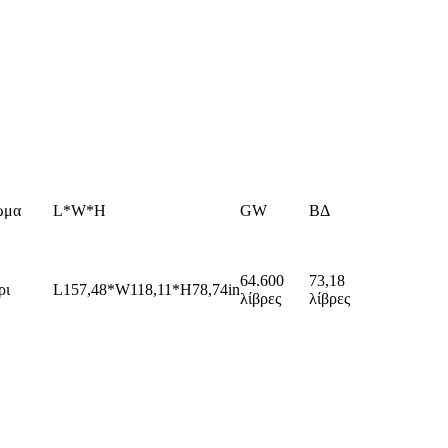
ώμα
L*W*H
GW
ΒΔ
64.600
73,18
ρι
L157,48*W118,11*H78,74in
λίβρες
λίβρες