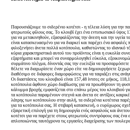
Παρουσιάζουμε το σιδερένιο κοτέτσι - η τέλεια λύση για την 
φτερωτούς φίλους σας. Το κλουβί έχει ένα εντυπωσιακό ύψος 
για να μετακινηθούν, εξασφαλίζοντας την άνεση και την υγεία 
είναι κατασκευασμένο για να διαρκεί και παρέχει ένα ασφαλές 
φιλοξενήσει άνετα πολλά κοτόπουλα, καθιστώντας το ιδανικό τό
κύρια χαρακτηριστικά αυτού του προϊόντος είναι η ευκολία συν
εξαρτήματα και μπορεί να συναρμολογηθεί εύκολα, εξοικονομών
συρμάτινο πλέγμα, δίνοντάς σας την ευελιξία να προσαρμόσετε 
θέλετε να διαχωρίσετε έναν χώρο είτε να δημιουργήσετε ξεχωρι
διαθέσιμο σε διάφορες διαμορφώσεις για να ταιριάζει στις ανάγ
Οι διαστάσεις του κλουβιού είναι 157,48 ίντσες σε μήκος, 118,1
κοτόπουλα άφθονο χώρο διαβίωσης για να προωθήσουν τη φυσική
κάλυμμα βροχής εμφανίζεται στο επάνω μέρος του κλουβιού για 
τα κοτόπουλα παραμένουν στεγνά και άνετα σε αντίξοες καιρικέ
λάτρης των κοτόπουλου στην αυλή, τα σιδερένια κοτέτσια παρέ
για τα κοτόπουλα σας. Η στιβαρή κατασκευή, ο ευρύχωρος σχε
εξαιρετική επιλογή για τη δημιουργία ενός ασφαλούς και άνετο
κοτέτσι για να παρέχετε στους φτερωτούς συντρόφους σας ένα α
απλοποιώντας ταυτόχρονα τις εργασίες διαχείρισης των πουλερ