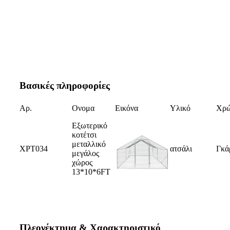
Βασικές πληροφορίες
Αρ.
Ονομα
Εικόνα
Υλικό
Χρ
Εξωτερικό
κοτέτσι
μεταλλικό
XPT034
ατσάλι
Γκά
μεγάλος
χώρος
13*10*6FT
Πλεονέκτημα & Χαρακτηριστικό