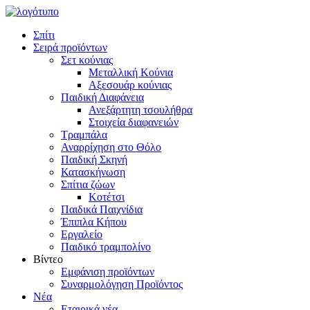
Σπίτι
Σειρά προϊόντων
Σετ κούνιας
Μεταλλική Κούνια
Αξεσουάρ κούνιας
Παιδική Διαφάνεια
Ανεξάρτητη τσουλήθρα
Στοιχεία διαφανειών
Τραμπάλα
Αναρρίχηση στο Θόλο
Παιδική Σκηνή
Κατασκήνωση
Σπίτια ζώων
Κοτέτσι
Παιδικά Παιχνίδια
Έπιπλα Κήπου
Εργαλείο
Παιδικό τραμπολίνο
Βίντεο
Εμφάνιση προϊόντων
Συναρμολόγηση Προϊόντος
Νέα
Εταιρικά νέα