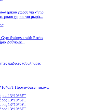
τερικού χώρου για μωρά...
ριο Ζούγκλας...