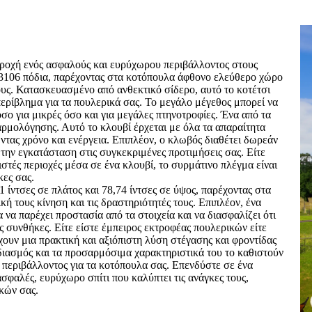
παροχή ενός ασφαλούς και ευρύχωρου περιβάλλοντος στους
13106 πόδια, παρέχοντας στα κοτόπουλα άφθονο ελεύθερο χώρο
τους. Κατασκευασμένο από ανθεκτικό σίδερο, αυτό το κοτέτσι
περίβλημα για τα πουλερικά σας. Το μεγάλο μέγεθος μπορεί να
σο για μικρές όσο και για μεγάλες πτηνοτροφίες. Ένα από τα
αρμολόγησης. Αυτό το κλουβί έρχεται με όλα τα απαραίτητα
τας χρόνο και ενέργεια. Επιπλέον, ο κλωβός διαθέτει δωρεάν
την εγκατάσταση στις συγκεκριμένες προτιμήσεις σας. Είτε
στές περιοχές μέσα σε ένα κλουβί, το συρμάτινο πλέγμα είναι
κες σας.
1 ίντσες σε πλάτος και 78,74 ίντσες σε ύψος, παρέχοντας στα
 τους κίνηση και τις δραστηριότητές τους. Επιπλέον, ένα
να παρέχει προστασία από τα στοιχεία και να διασφαλίζει ότι
ς συνθήκες. Είτε είστε έμπειρος εκτροφέας πουλερικών είτε
χουν μια πρακτική και αξιόπιστη λύση στέγασης και φροντίδας
διασμός και τα προσαρμόσιμα χαρακτηριστικά του το καθιστούν
υ περιβάλλοντος για τα κοτόπουλα σας. Επενδύστε σε ένα
σφαλές, ευρύχωρο σπίτι που καλύπτει τις ανάγκες τους,
ικών σας.