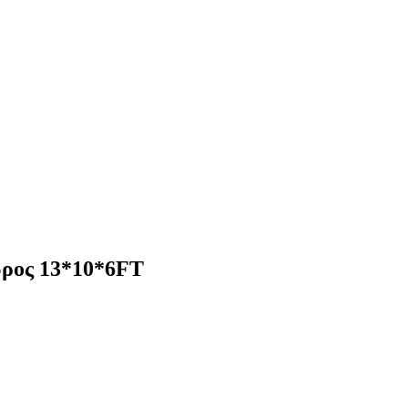
ώρος 13*10*6FT