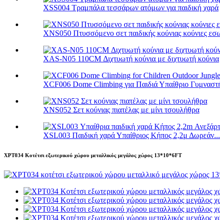
XSS004 Τραμπάλα τεσσάρων ατόμων για παιδική χαρά
XNS050 Πτυσσόμενο σετ παιδικής κούνιας κούνιες εσω
XAS-N05 110CM Διχτυωτή κούνια με διχτυωτή κούνια
XCF006 Dome Climbing για Παιδιά Υπαίθριο Γυμναστή
XNS052 Σετ κούνιας πιατέλας με μίνι τσουλήθρα
XSL003 Παιδική χαρά Υπαίθριος Κήπος 2,2μ Δωρεάν...
XPT034 Κοτέτσι εξωτερικού χώρου μεταλλικός μεγάλος χώρος 13*10*6FT