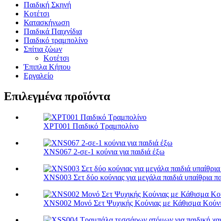
Παιδική Σκηνή
Κοτέτσι
Κατασκήνωση
Παιδικά Παιχνίδια
Παιδικό τραμπολίνο
Σπίτια ζώων
Κοτέτσι
Έπιπλα Κήπου
Εργαλείο
Επιλεγμένα προϊόντα
XPT001 Παιδικό Τραμπολίνο
XNS067 2-σε-1 κούνια για παιδιά έξω
XNS003 Σετ δύο κούνιας για μεγάλα παιδιά υπαίθρια πα
XNS002 Μονό Σετ Ψυχικής Κούνιας με Κάθισμα Κούνι